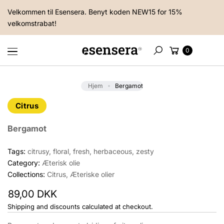
til
Velkommen til Esensera. Benyt koden NEW15 for 15%
indhold
velkomstrabat!
Kurv
0
Søg
Hjem
Bergamot
Citrus
Bergamot
Tags:
citrusy, floral, fresh, herbaceous, zesty
Category:
Æterisk olie
Collections:
Citrus
,
Æteriske olier
89,00 DKK
Shipping and discounts calculated at checkout.