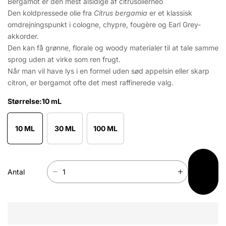
Bergamot er den mest alsidige af citrusolierneo
Den koldpressede olie fra
Citrus bergamia
er et klassisk
omdrejningspunkt i cologne, chypre, fougère og Earl Grey-
akkorder.
Den kan få grønne, florale og woody materialer til at tale samme
sprog uden at virke som ren frugt.
Når man vil have lys i en formel uden sød appelsin eller skarp
citron, er bergamot ofte det mest raffinerede valg.
Størrelse:
10 mL
10 ML
30 ML
100 ML
Add
Antal
to
R
F
Cart
e
o
d
r
u
ø
c
g