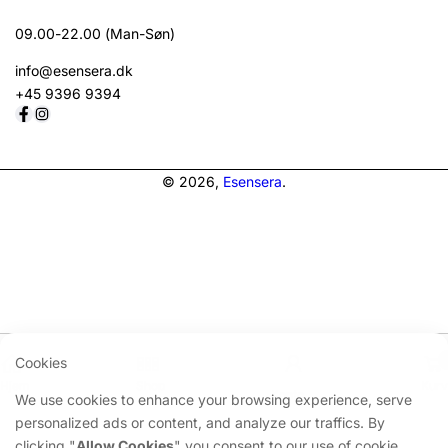
09.00-22.00 (Man-Søn)
info@esensera.dk
+45 9396 9394
Betalingsmetoder
© 2026,
Esensera
.
Cookies
Hjem
Shop
Kurv
Konto
We use cookies to enhance your browsing experience, serve
personalized ads or content, and analyze our traffics. By
clicking "
Allow Cookies
" you consent to our use of cookie.