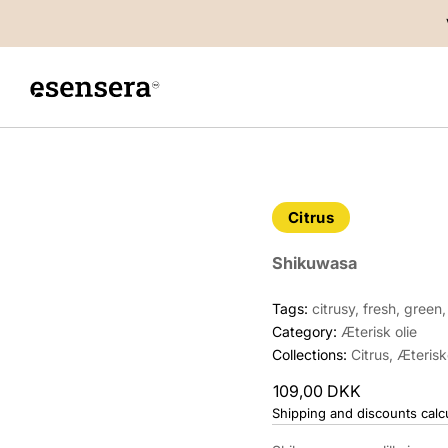
til
indhold
Citrus
Shikuwasa
Tags:
citrusy, fresh, green
Category:
Æterisk olie
Collections:
Citrus
,
Æteriske
109,00 DKK
Shipping and discounts calc