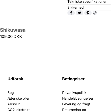
Tekniske specifikationer
t
a
Sikkerhed
l
f
o
r
Shikuwasa
S
109,00 DKK
h
i
k
u
w
a
s
a
Udforsk
Betingelser
Søg
Privatlivspolitik
Æteriske olier
Handelsbetingelser
Absolut
Levering og fragt
CO2-ekstrakt
Returnering og