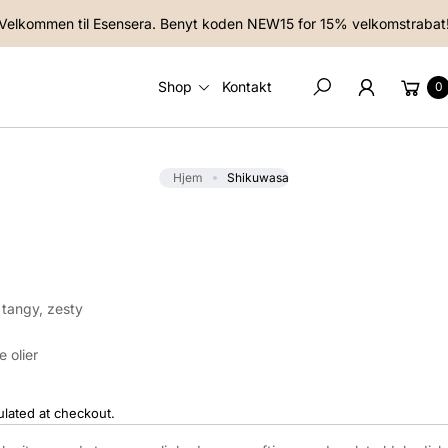
Velkommen til Esensera. Benyt koden NEW15 for 15% velkomstrabat
Kurv
Shop
Kontakt
0
Søg
Hjem
Shikuwasa
, tangy, zesty
 olier
ulated at checkout.