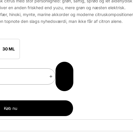
k citrus med stor personlighed: grøn, saftig, sprød og let aldehydisk i 
iver en anden friskhed end yuzu, mere grøn og næsten elektrisk.
gefær, hinoki, mynte, marine akkorder og moderne citruskompositioner
 en topnote den slags nyhedsværdi, man ikke får af citron alene.
30 ML
Add
to
F
Cart
o
r
ø
g
Køb nu
a
n
t
a