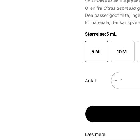
Shikuwasa er en lille japans
Olien fra
Citrus depressa
g
Den passer godt til te, in
Et materiale, der kan give
Størrelse:
5 mL
5 ML
10 ML
Antal
R
e
d
u
c
e
r
a
Læs mere
n