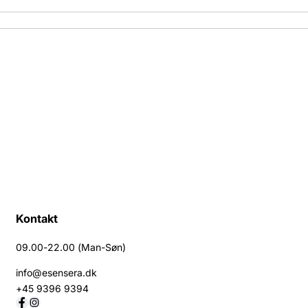
l
f
o
r
S
h
i
k
u
w
a
s
a
Kontakt
09.00-22.00 (Man-Søn)
info@esensera.dk
+45 9396 9394